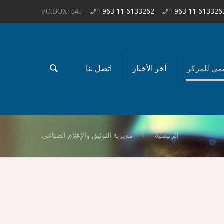
+963 11 6133262
+963 11 613326
PO.BOX: 845
يمي للمركز
آخر الأخبار
اتصل بنا
الرئيسية
مديرية التوثيق والإعلام الصناعي